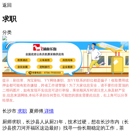
返回
求职
分类
提示：刷信誉、淘宝刷钻、YY网络兼职、加YY联系的职位都是骗子！收取费用或
押金都可能有欺诈嫌疑，跨省工作请警惕！为了大家信息安全，请不要扫非置顶的
二维码图片，如有发现不实信息可进行举报，乘坐顺风车时请注意人身及财产安
全,信息来源网络,本站不承担任何责任,可能您的朋友需要此信息，右上角可以分享
给朋友。
长沙市
求职
夏师傅
详情
厨师求职，长沙县人从厨21年，技术过硬，想在长沙市内（长
沙县捞刀河开福区这边最好）找寻一份长期稳定的工作，茶