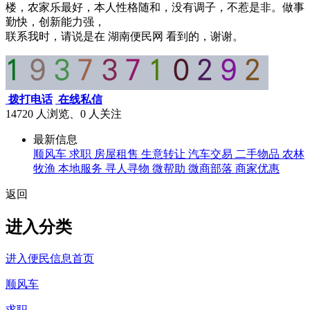
楼，农家乐最好，本人性格随和，没有调子，不惹是非。做事
勤快，创新能力强，
联系我时，请说是在 湖南便民网 看到的，谢谢。
拨打电话
在线私信
14720 人浏览、0
人关注
最新信息
顺风车
求职
房屋租售
生意转让
汽车交易
二手物品
农林
牧渔
本地服务
寻人寻物
微帮助
微商部落
商家优惠
返回
进入分类
进入便民信息首页
顺风车
求职